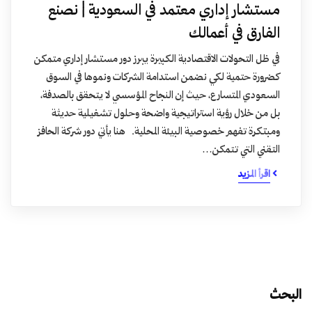
مستشار إداري معتمد في السعودية | نصنع
الفارق في أعمالك
في ظل التحولات الاقتصادية الكبيرة يبرز دور مستشار إداري متمكن
كضرورة حتمية لكي نضمن استدامة الشركات ونموها في السوق
السعودي المتسارع، حيث إن النجاح المؤسسي لا يتحقق بالصدفة،
بل من خلال رؤية استراتيجية واضحة وحلول تشغيلية حديثة
ومبتكرة تفهم خصوصية البيئة المحلية. هنا يأتي دور شركة الحافز
التقني التي تتمكن…
اقرأ المزيد
البحث