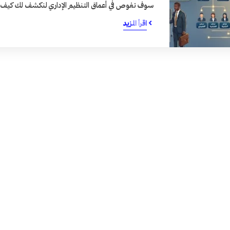
سوف نغوص في أعماق التنظيم الإداري لنكشف لك كي
اقرأ المزيد