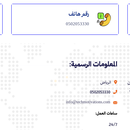
رقم هاتف
0502053330
المعلومات الرسمية:
ن
الرياض
0502053330
info@techmotivations.com
ساعات العمل:
24/7