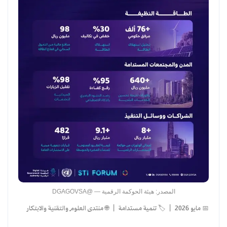
المصدر: هيئة الحوكمة الرقمية — @DGAGOVSA
📅 مايو 2026 | 🏷️ تنمية مستدامة | 🌐 منتدى العلوم والتقنية والابتكار