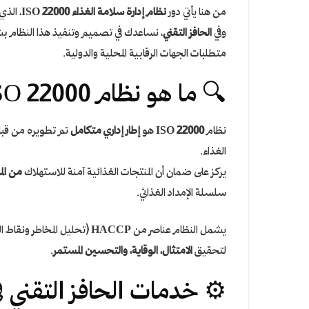
من هنا يأتي دور
نظام إدارة سلامة الغذاء ISO 22000
، الذي
وفي
الحافز التقني
، نساعدك في تصميم وتنفيذ هذا النظام 
متطلبات الجهات الرقابية المحلية والدولية.
🔍 ما هو نظام ISO 22000؟
نظام
ISO 22000
هو
إطار إداري متكامل
الغذاء.
يركز على ضمان أن المنتجات الغذائية آمنة للاستهلاك
من المز
سلسلة الإمداد الغذائي.
يشمل النظام عناصر من
HACCP
(تحليل المخاطر ونقاط 
لتحقيق
الامتثال، الوقاية، والتحسين المستمر
.
⚙️ خدمات الحافز التقني في تطبي