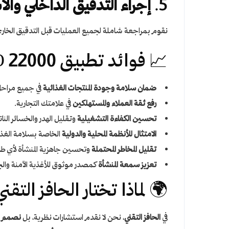
5.
إجراء التدقيق الداخلي والا
نقوم بمراجعة شاملة لجميع العمليات قبل التدقيق الخارجي لضمان 
📈 فوائد تطبيق ISO 22000 لمنشأتك:
ضمان سلامة وجودة المنتجات الغذائية
في جميع مراحل ا
رفع ثقة العملاء والمستهلكين
في علامتك التجارية.
تحسين الكفاءة التشغيلية
وتقليل الهدر والخسائر النا
الامتثال للأنظمة المحلية والدولية
الخاصة بسلامة الغذا
تقليل المخاطر المحتملة
وتحسين جاهزية المنشأة لأي طا
تعزيز سمعة المنشأة
كمصدر موثوق للأغذية الآمنة والجو
🌍 لماذا تختار الحافز التقني لتطبي
في
الحافز التقني
، نحن لا نقدم استشارات نظرية، بل
نصمم نظ