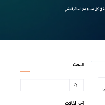
البحث
بة
آخر المقالات