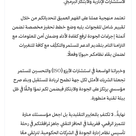
الاستشارات الإدارية والابتكار البرمجي.
تعتمد منهجية عملنا على الفهم العميق لتحدياتكم من خلال
تقييم شامل للفجوات، يليه وضع خطط تحفيز مخصصة تضمن
أتمتة إجراءات الجودة لرفع كفاءة الأداء وضمان أمن المعلومات، مع
التزامنا التام بتقديم الدعم المستمر والتكيُّف مع كافة المتغيرات
لضمان بقاء نظامكم حيويًا وفعالًا.
وخبراتنا الواسعة في استشارات الآيزو (ISO) والتحسين المستمر
تجعلنا الشريك الأمثل لكل جهة تطمح لريادة المستقبل وبناء صرح
مؤسسي يرتكز على الجودة والابتكار فيضمن لكم نموًا واثقًا في ظل
بيئة تقنية متطورة.
نهايةً.. لا تكتفِ بالمعايير التقليدية بل اجعل مؤسستك منارة
للتميز الرقمي، ففريقنا في الحافز التقني جاهز لمرافقتكم في رحلة
تأسيس نظام إدارة الجودة في الشركات الحكومية، لنرتقي معًا