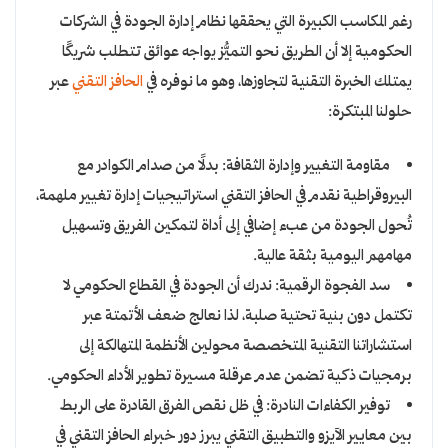
رغم المكاسب الكبيرة التي يحققها نظام إدارة الجودة في الشركات
الحكومية إلا أن الطريق نحو التميُّز يواجه عوائق تتطلب شريكًا
يمتلك الخبرة التقنية لتجاوزها، وهو ما نوفره في
الحافز التقني
عبر
حلولنا المبتكرة:
مقاومة التغيير وإدارة الثقافة: بدلًا من صدام الكوادر مع
البيروقراطية نقدم في الحافز التقني استراتيجيات إدارة تغيير ملهمة،
تُحول الجودة من عبء إضافي إلى أداة لتمكين الفريق وتسهيل
مهامهم اليومية بثقة عالية.
سد الفجوة الرقمية: ندرك أن الجودة في القطاع الحكومي لا
تكتمل دون بنية تحتية صلبة، لذا نعالج ضعف الأتمتة عبر
استشاراتنا التقنية المتخصصة محولين الأنظمة المتهالكة إلى
برمجيات ذكية تضمن عدم عرقلة مسيرة تطوير الأداء الحكومي.
توفير الكفاءات النادرة: في ظل نقص الفرق القادرة على الربط
بين معايير الآيزو والتطبيق التقني يبرز دور خبراء الحافز التقني في