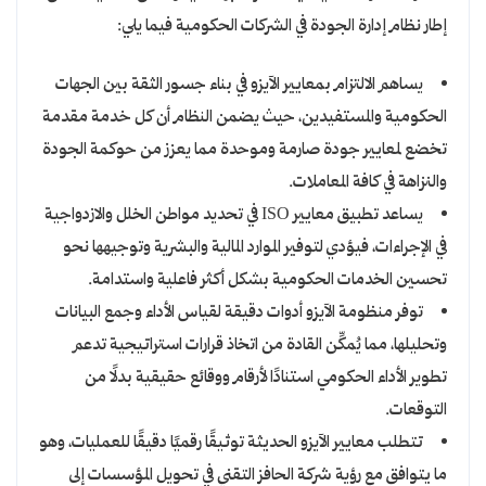
إطار نظام إدارة الجودة في الشركات الحكومية فيما يلي:
يساهم الالتزام بمعايير الآيزو في بناء جسور الثقة بين الجهات
الحكومية والمستفيدين، حيث يضمن النظام أن كل خدمة مقدمة
تخضع لمعايير جودة صارمة وموحدة مما يعزز من حوكمة الجودة
والنزاهة في كافة المعاملات.
يساعد تطبيق معايير ISO في تحديد مواطن الخلل والازدواجية
في الإجراءات، فيؤدي لتوفير الموارد المالية والبشرية وتوجيهها نحو
تحسين الخدمات الحكومية بشكل أكثر فاعلية واستدامة.
توفر منظومة الآيزو أدوات دقيقة لقياس الأداء وجمع البيانات
وتحليلها، مما يُمكِّن القادة من اتخاذ قرارات استراتيجية تدعم
تطوير الأداء الحكومي استنادًا لأرقام ووقائع حقيقية بدلًا من
التوقعات.
تتطلب معايير الآيزو الحديثة توثيقًا رقميًا دقيقًا للعمليات، وهو
ما يتوافق مع رؤية شركة الحافز التقني في تحويل المؤسسات إلى