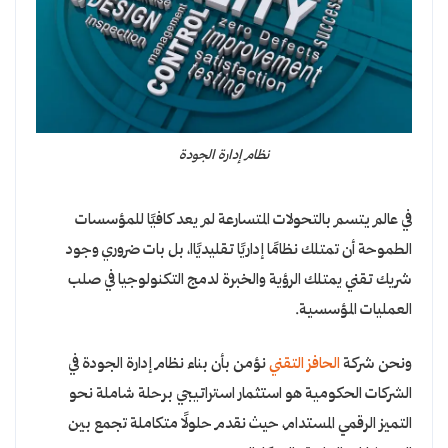
نظام إدارة الجودة
في عالم يتسم بالتحولات المتسارعة لم يعد كافيًا للمؤسسات
الطموحة أن تمتلك نظامًا إداريًا تقليديًاا، بل بات ضروري وجود
شريك تقني يمتلك الرؤية والخبرة لدمج التكنولوجيا في صلب
العمليات المؤسسية.
ونحن شركة
الحافز التقني
نؤمن بأن بناء نظام إدارة الجودة في
الشركات الحكومية هو استثمار استراتيجي برحلة شاملة نحو
التميز الرقمي المستدام، حيث نقدم حلولًا متكاملة تجمع بين