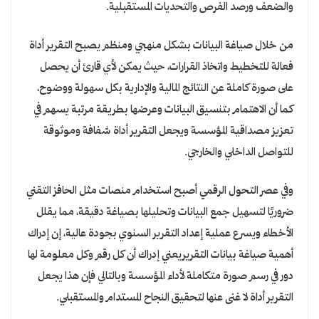
والضعف ورصد الفرص والتحديات المستقبلية.
من خلال صياغة البيانات بشكل منهجي ومنظم يصبح التقرير أداة
فعالة للتخطيط واتخاذ القرارات، حيث يمكن لأي قارئ أن يحصل
على صورة كاملة عن النتائج المالية والإدارية بكل سهولة ووضوح،
كما أن الاهتمام بتنسيق البيانات وعرضها بطريقة مرتبة يسهم في
تعزيز مصداقية المؤسسة ويجعل التقرير أداة شفافة وموثوقة
للتواصل الداخلي والخارجي.
وفي عصر التحول الرقمي أصبح استخدام منصات مثل الحافز التقني
ضروريًا لتسهيل جمع البيانات وتحليلها بصياغة دقيقة، مما يقلل
الأخطاء ويسرع عملية إعداد التقرير السنوي بجودة عالية، إن إدراك
أهمية صياغة بيانات التقريريعني إدراك أن كل رقم وكل معلومة لها
دور في رسم صورة متكاملة لأداء المؤسسة وبالتالي فإن هذا يجعل
التقرير أداة لا غنى عنها لتحقيق النجاح المستدام والمستقبلي.