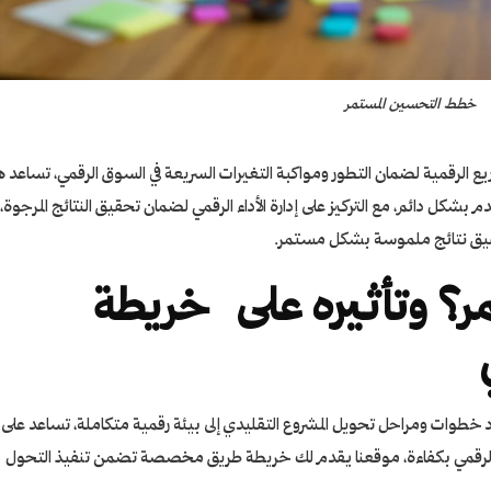
خطط التحسين المستمر
يع الرقمية لضمان التطور ومواكبة التغيرات السريعة في السوق الرقمي، تساعد 
شكل دائم، مع التركيز على إدارة الأداء الرقمي لضمان تحقيق النتائج المرجوة،
ق نتائج ملموسة بشكل مستمر.
مر؟ وتأثيره على خريطة
طوات ومراحل تحويل المشروع التقليدي إلى بيئة رقمية متكاملة، تساعد على
لنمو الرقمي بكفاءة، موقعنا يقدم لك خريطة طريق مخصصة تضمن تنفيذ التحول