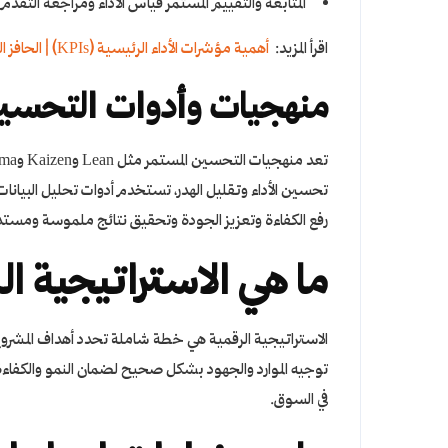
المتابعة والتقييم المستمر قياس الأداء ومراجعة الت
اقرأ المزيد:
أهمية مؤشرات الأداء الرئيسية (KPIs) | الحافز التقني
منهجيات وأدوات التحسين
تعد منهجيات التحسين المستمر مثل Lean وKaizen وSix Sigma أساس
تحسين الأداء وتقليل الهدر، تستخدم أدوات تحليل البيانا
رفع الكفاءة وتعزيز الجودة وتحقيق نتائج ملموسة ومستد
ما هي الاستراتيجية ال
الاستراتيجية الرقمية هي خطة شاملة تحدد أهداف المشروع 
توجيه الموارد والجهود بشكل صحيح لضمان النمو والكفاءة، 
في السوق.