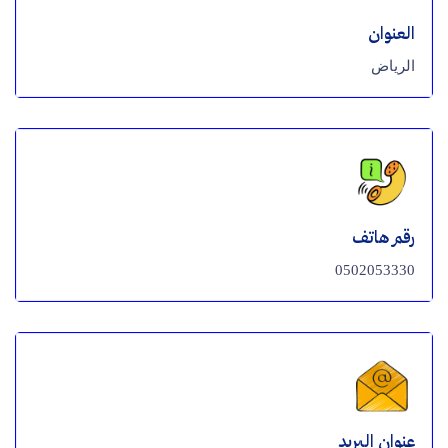
العنوان
الرياض
رقم هاتف
0502053330
عنوان البريد