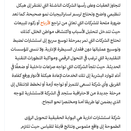
لتجاوز العقبات وعلى رأسها الشركات الناشئة التي تفتقر إلى هيكل
تنظيمي واضح وتحتاج لرسم استراتيجيات نمو صحيحة، كما تعد
ضرورة ملحة للشركات التي تعاني من تراجع
الأرباح
أو ركود المبيعات
حيث نتدخل لتحليل الأسباب واكتشاف مواطن الخلل، كذلك
تحتاج الشركات التي تمر بمرحلة توسع سريع إلى استشارات لضبط
وتوسيع عملياتها دون فقدان السيطرة الإدارية، ولا ننسى المؤسسات
التقليدية التي ترغب في التحول الرقمي ومواكبة التطورات التقنية
الحديثة، حيث تلجأ الشركات التي تواجه صراعات داخلية أو ضعفًا في
أداء الموارد البشرية إلى تلك الخدمات لإعادة هيكلة الأدوار ورفع كفاءة
الفريق، وأي شركة تسعى للتميز أو تواجه أزمة أو تخطط للانتقال إلى
مرحلة جديدة من الاحترافية ستجد في الشركة الاستشارية الموجه
الذي يضمن لها طريقا آمنا ومختصرا نحو النجاح.
شركة استشارات ادارية هي البوابة الحقيقية لتحويل الرؤى
الطموحة إلى واقع ملموس ونتائج قابلة للقياس حيث تلتزم