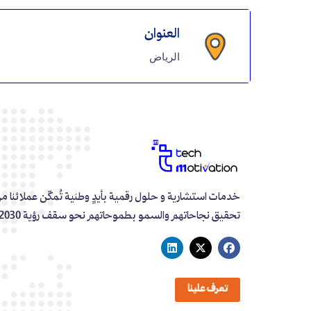
العنوان
الرياض
خدمات استشارية و حلول رقمية بأيدٍ وطنية تُمكّن عملائنا م
تحقيق نجاحاتهم والسمو بطموحاتهم نحو سقف رؤية 2030
تعرف علينا