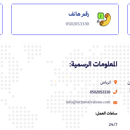
رقم هاتف
0502053330
المعلومات الرسمية:
ن
الرياض
0502053330
info@techmotivations.com
ساعات العمل:
24/7