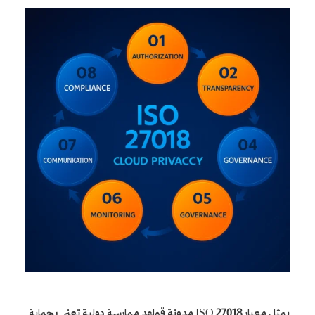
يمثل معيار ISO 27018 مدونة قواعد ممارسة دولية تعنى بحماية