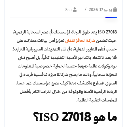
يونيو 17, 2026
Seo
ISO 27018 يعد طوق النجاة لمؤسستك في عصر السحابة الرقمية،
حيث تضمن
شركة الحافز التقني
تعزيز أمن بيانات عملائك على
حسب أعلى المعايير الدولية، وفي ظل التهديدات السيبرانية المتزايدة،
فلا يعد الاكتفاء بالتدابير الأمنية التقليدية كافياً، بل أصبح تبني
بروتوكولات عالمية ضرورة حتمية لحماية خصوصية المعلومات
المخزنة سحابياً، وذلك ما يمنح شركائنا ميزة تنافسية فريدة في
السوق، فسارع واكتشف معنا كيف نضع مؤسستك على مسار
الريادة الرقمية الآمنة والموثوقة من خلال التزامنا التام بأفضل
الممارسات التقنية العالمية.
ما هو ISO 27018؟