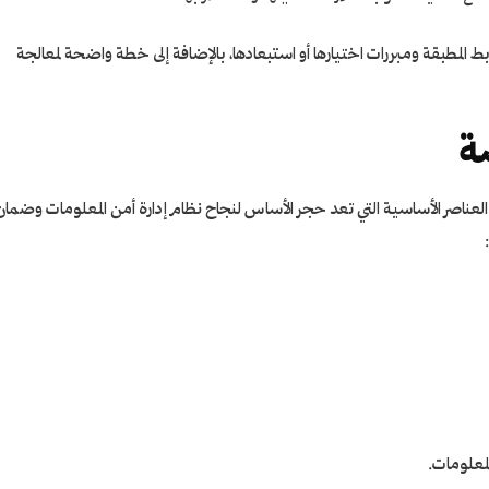
 المطبقة ومبررات اختيارها أو استبعادها، بالإضافة إلى خطة واضحة لمعالجة
ة
عيار ISO/IEC 27001 مجموعة من العناصر الأساسية التي تعد حجر الأساس لنجاح نظام إدارة أمن المعلومات وضما
لمعلومات.