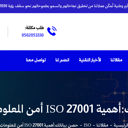
دٍ وطنية تُمكّن عملائنا من تحقيق نجاحاتهم والسمو بطموحاتهم نحو سقف رؤية 2030
طلب مكالمة:
0502053330
مقالاتنا
الأخبار التقنية
انضم لنا
تواصل معنا
ن المعلومات للشركات
لرئيسية
مقالاتنا
ISO
حصن بياناتك:أهمية ISO 27001 أمن المعلومات للشركات