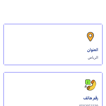
العنوان
الرياض
رقم هاتف
0502053330