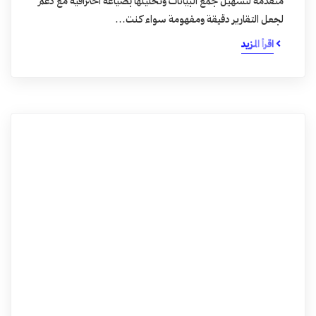
متقدمة لتسهيل جمع البيانات وتحليلها بصياغة احترافية مع دعم
لجعل التقارير دقيقة ومفهومة سواء كنت…
اقرأ المزيد