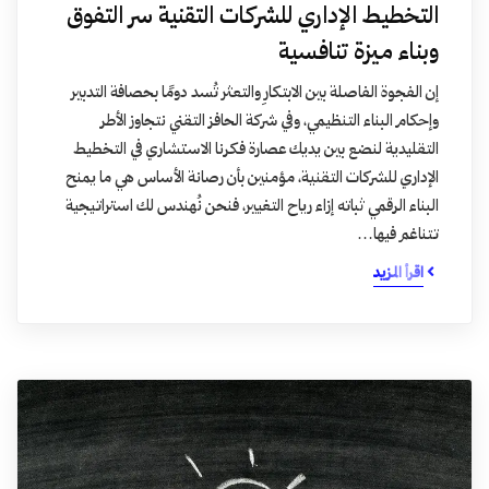
التخطيط الإداري للشركات التقنية سر التفوق
وبناء ميزة تنافسية
إن الفجوة الفاصلة بين الابتكارِ والتعثر تُسد دومًا بحصافة التدبير
وإحكام البناء التنظيمي، وفي شركة الحافز التقني نتجاوز الأطر
التقليدية لنضع بين يديك عصارة فكرنا الاستشاري في التخطيط
الإداري للشركات التقنية، مؤمنين بأن رصانة الأساس هي ما يمنح
البناء الرقمي ثباته إزاء رياح التغيير، فنحن نُهندس لك استراتيجية
تتناغم فيها…
اقرأ المزيد