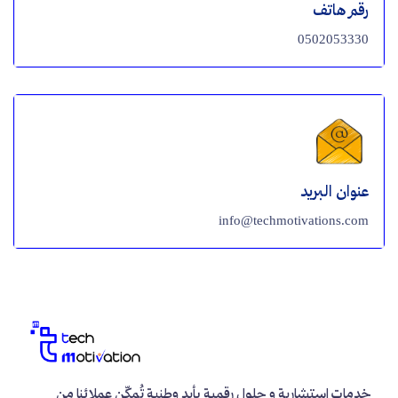
رقم هاتف
0502053330
عنوان البريد
info@techmotivations.com
خدمات استشارية و حلول رقمية بأيدٍ وطنية تُمكّن عملائنا من