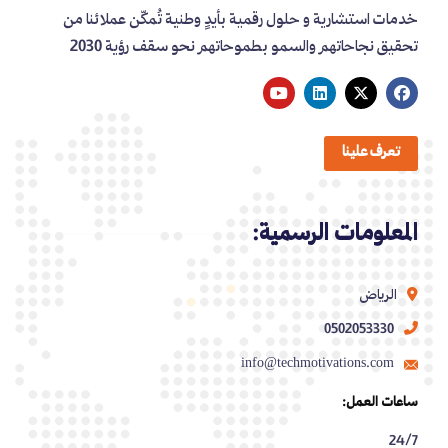
خدمات استشارية و حلول رقمية بأيدٍ وطنية تُمكّن عملائنا من
تحقيق نجاحاتهم والسمو بطموحاتهم نحو سقف رؤية 2030
تعرف علينا
المعلومات الرسمية:
الرياض
0502053330
info@techmotivations.com
ساعات العمل:
24/7