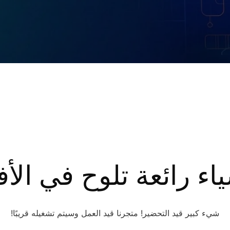
اء رائعة تلوح في الأ
شيء كبير قيد التحضير! متجرنا قيد العمل وسيتم تشغيله قريبًا!