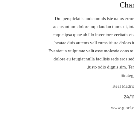
Cha
Dut perspiciatis unde omnis iste natus error
accusantium doloremqu laudan tiums ut, tot
eaque ipsa quae ab illo inventore veritatis et
beatae duis autems vell eums iriure dolors i
Eveniet in vulputate velit esse molestie cons to
dolore eu feugiat nulla facilisis seds eros s
iusto odio dignis sim. T
Strateg
Real Madri
24/1
www.giorf.