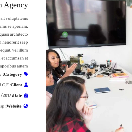
n Agency
 sit voluptatems
ams se aperiam,
 quasi architecto
n hendrerit saep.
 equat, vel illum
ed et accumsan et
emporibus autem.
y
Category:
d C.F
Client:
1/2017
Date:
esp
Website: