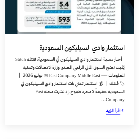
استثمار وادي السيليكون السعودية
أخبار تقنية استثمار وادي السيليكون في السعودية: فنتك Stitch
يُثبت نضج السوق المالي الرقمي المصدر: وزارة الاتصالات وتقنية
المعلومات — Fast Company Middle East 📅 يوليو 2026 |
🏷️ فنتك | 💰 استثمار تقني بات استثمار وادي السيليكون في
السعودية حقيقةً لا مجرد طموح، إذ نشرت مجلة Fast
Company…
اقرأ المزيد