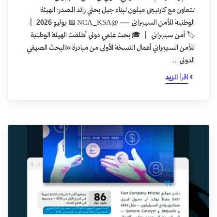
تتعاون مع كارنيجي ميلون لبناء جيل بحثي رائد المصدر: الهيئة
الوطنية للأمن السيبراني — @NCA_KSA 📅 يوليو 2026 |
🏷️ أمن سيبراني | 🎓 بحث علمي دولي أطلقت الهيئة الوطنية
للأمن السيبراني أعمال النسخة الأولى من مبادرة «البحث الصيفي
الدولي…
اقرأ المزيد